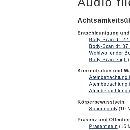
Audio fi
Achtsamkeitsü
Entschleunigung und
Body-Scan dt. 22
Body-Scan dt. 37
Wohlwollender Bo
Body-Scan engl.
(
Konzentration und W
Atembetrachtung 
Atembetrachtung 
Atembetrachtung 
Körperbewusstsein
Sonnengruß
(10 M
Präsenz und Offenhei
Präsent sein
(15 M