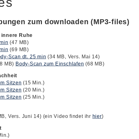
les
bungen zum downloaden (MP3-files)
 innere Ruhe
 min
(47 MB)
 min
(69 MB)
dy-Scan dt. 25 min
(34 MB, Vers. Mai 14)
8 MB)
Body-Scan zum Einschlafen
(68 MB)
achheit
im Sitzen
(15 Min.)
im Sitzen
(20 Min.)
im Sitzen
(25 Min.)
B, Vers. Juni 14) (ein Video findet ihr
hier
)
t
in.)