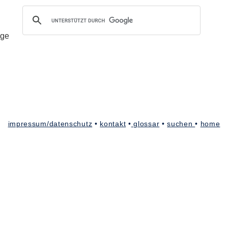
e gesamte Homepage nach Suchbegriffen absuchen
impressum/datenschutz
•
kontakt
•
glossar
•
suchen
•
home